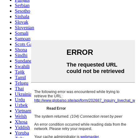
Serbian
Sesotho
Sinhala
Slovak
Slovenian
Somali
Samoan
Scots Gaelic
Shona
Sindhi
Sundanese
Swahili
Tajik
Tamil
Telugu
Thai
Ukrainian
Urdu
Uzbek
Vietnamese
Welsh
Xhosa
Yiddish
Yoruba