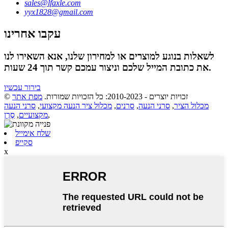
sales@lfaxle.com
yyx1828@gmail.com
עקבו אחרינו
לשאלות בנוגע למוצרים או למחירון שלנו, אנא השאירו לנו
את כתובת המייל שלכם וניצור עמכם קשר תוך 24 שעות.
בירור עכשיו
© זכויות יוצרים - 2010-2023: כל הזכויות שמורות.
מפת אתר
מכלול הציר
,
סרני הנעה
,
סרנים
,
מכלול ציר הנעה מקצועי
,
סרני הנעה
,
מקצועיים
,
סֶרֶן
שלח אימייל
סקייפ
x