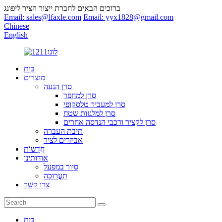
ברוכים הבאים לחברת ייצור הציר ליפונג
Email: sales@lfaxle.com
Email: yyx1828@gmail.com
Chinese
English
בַּיִת
מוצרים
סרן הנעה
סרן למחפר
סרן למעביר טלסקופי
סרן למלגזות שטח
סרן לקציר ורכבי הנדסה אחרים
תיבת העברה
אביזרים לציר
חֲדָשׁוֹת
אודותינו
סיור במפעל
תַעֲרוּכָה
צרו קשר
בַּיִת