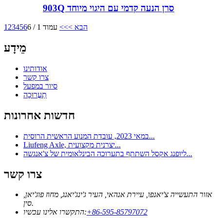
903Q סרן הנעה קדמי עם היגוי מיוחד
הבא >
>>
עמוד 1 / 6
6
5
4
3
2
1
מֵידָע
אודותינו
צרו קשר
סיור במפעל
תַעֲרוּכָה
חדשות אחרונות
במאי 2023, עובדת המנוע הראשית הרוסית...
Liufeng Axle, יצרנית מקצועית...
ליופנג אקסל השתתף בתערוכה הבינלאומית של צ'אנגשה...
צרו קשר
אזור התעשייה צ'יאנפו, עיירת אנהאי, העיר ג'ינג'יאנג, מחוז פוג'יאן,
סין.
‎+86-595-85797072
התקשרו אלינו עכשיו: